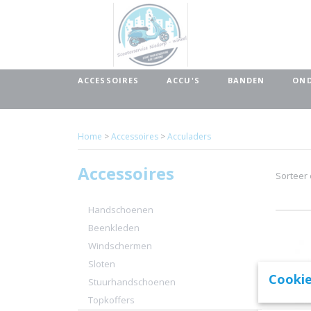
ACCESSOIRES
ACCU'S
BANDEN
OND
Home
>
Accessoires
>
Acculaders
Accessoires
Sorteer
Handschoenen
Beenkleden
Windschermen
Sloten
Cookie
Stuurhandschoenen
Topkoffers