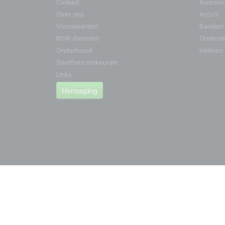
Contact
Accesso
Over ons
Accu's
Voorwaarden
Banden
RDW diensten
Onderd
Onderhoud
Helmen
Snorfiets omkeuren
Links
Herroeping