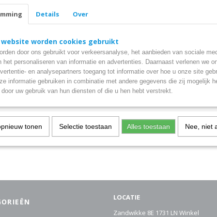
emming
Details
Over
 website worden cookies gebruikt
rden door ons gebruikt voor verkeersanalyse, het aanbieden van sociale med
er Axcell
Fulbat 1000- universele slim
n het personaliseren van informatie en advertenties. Daarnaast verlenen we o
druppellader
le acculader van Axcell voor
Fulbat 1000- universele slimme
vertentie- en analysepartners toegang tot informatie over hoe u onze site gebru
 motor,…
druppellader De Fulbat…
e informatie gebruiken in combinatie met andere gegevens die zij mogelijk 
€ 29,99
door uw gebruik van hun diensten of die u hen hebt verstrekt.
opnieuw tonen
Selectie toestaan
Alles toestaan
Nee, niet 
LOCATIE
GORIEËN
Zandwikke 8E 1731 LN Winkel