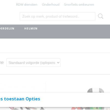
RDW diensten
Onderhoud
Snorfiets omkeuren
ERDELEN
HELMEN
 op:
s toestaan Opties