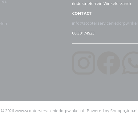
ires
(Industrieterrein Winkelerzand)
CONTACT
info@scooterserviceniedorpwinkel
elen
06 30174923
© 2026 www.scooterserviceniedorpwinkel.nl - Powered by Shoppagina.nl