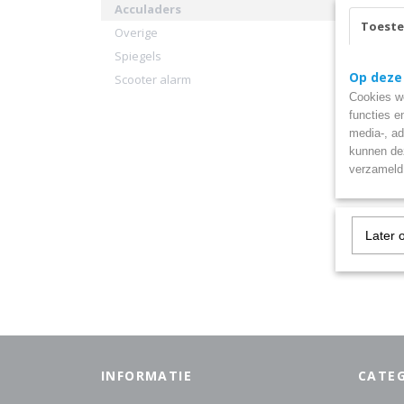
Acculaders
Toest
Overige
Spiegels
Op deze
Scooter alarm
Cookies wo
Acculad
functies e
Universe
media-, ad
scooter,
kunnen dez
€ 39,95
verzameld 
Later 
INFORMATIE
CATE