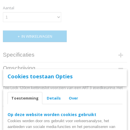
Aantal
IN WINKELWAGEN
Specificaties
Keurmerk
Omschrijving
ART 4
Cookies toestaan Opties
Kettingslot ART4 120cm loop + verlengde u-beugel
Type slot
Kettingslot
Top Lock 120cm kettingslot voorzien van een ART 3 goedkeuring. Het
slot is hierdoor met name geschikt voor de beveiliging van de scooter
Toestemming
Details
Over
en bromfiets, ook voor scooters met spaakwielen zoals onder andere:
AGM VX50 / AGM VX50S / BTC Riva 1 / IVA LUX / Vespa Sprint
Op deze website worden cookies gebruikt
Specificaties:
Cookies worden door ons gebruikt voor verkeersanalyse, het
- Merk Top Lock
aanbieden van sociale media-functies en het personaliseren van
- Kwaliteit kettingslot met los hangslot