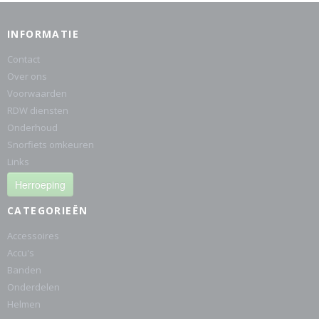
INFORMATIE
Contact
Over ons
Voorwaarden
RDW diensten
Onderhoud
Snorfiets omkeuren
Links
Herroeping
CATEGORIEËN
Accessoires
Accu's
Banden
Onderdelen
Helmen