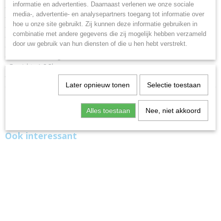
informatie en advertenties. Daarnaast verlenen we onze sociale
- Geleverd met 2 sleutels en sleutelnummer
media-, advertentie- en analysepartners toegang tot informatie over
- Lengte 120 cm
hoe u onze site gebruikt. Zij kunnen deze informatie gebruiken in
- ART 3 goedkeuring
combinatie met andere gegevens die zij mogelijk hebben verzameld
- MTB ART 4114 goedkeurnummer
door uw gebruik van hun diensten of die u hen hebt verstrekt.
- Geschikt voor scooterverzekering
- Past door de velg van kleine scooters.
- Gewicht +/- 3,5kg
- Afsluitbaar sleutelgat
Later opnieuw tonen
Selectie toestaan
Alles toestaan
Nee, niet akkoord
Ook interessant