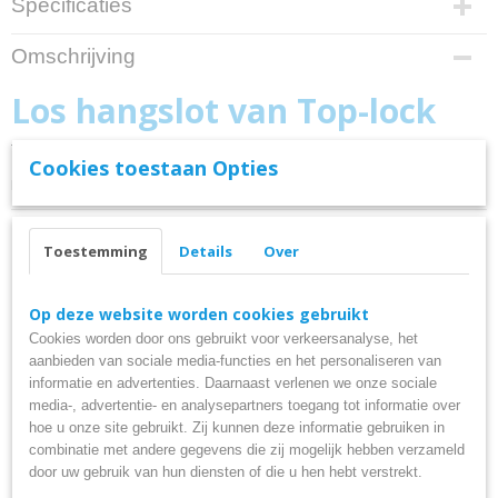
Specificaties
Productcode
Omschrijving
PAD LOCK TOP LOCK
EAN code
Los hangslot van Top-lock
7432031444479
Keurmerk
Top Lock Hangslot voor aan een kettingslot of voor een dun wiel,.
Cookies toestaan Opties
ART3
Dit hangslot heeft een ART 3 keurmerk en heeft twee sleutels.
Type slot
Hangslot
Toestemming
Details
Over
Op deze website worden cookies gebruikt
Ook interessant
Cookies worden door ons gebruikt voor verkeersanalyse, het
aanbieden van sociale media-functies en het personaliseren van
informatie en advertenties. Daarnaast verlenen we onze sociale
media-, advertentie- en analysepartners toegang tot informatie over
hoe u onze site gebruikt. Zij kunnen deze informatie gebruiken in
combinatie met andere gegevens die zij mogelijk hebben verzameld
door uw gebruik van hun diensten of die u hen hebt verstrekt.