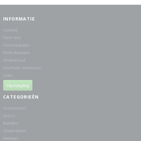
INFORMATIE
Contact
Over ons
Voorwaarden
RDW diensten
Onderhoud
Snorfiets omkeuren
Links
Herroeping
CATEGORIEËN
Accessoires
Accu's
Banden
Onderdelen
Helmen