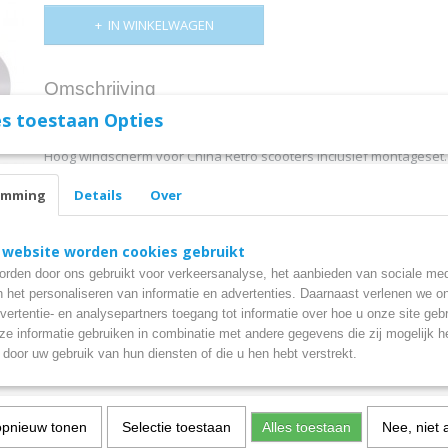
IN WINKELWAGEN
Omschrijving
s toestaan Opties
Windscherm Retro scooter smoke hoog
Hoog windscherm voor China Retro scooters inclusief montageset
Eenvoudig zelf te monteren.
emming
Details
Over
Dit windscherm beschermd u tegen wind en regen rijdens het rijde
ook een mooi accessoire met een mooie smoke kleur.
 website worden cookies gebruikt
rden door ons gebruikt voor verkeersanalyse, het aanbieden van sociale med
n het personaliseren van informatie en advertenties. Daarnaast verlenen we o
vertentie- en analysepartners toegang tot informatie over hoe u onze site gebru
e informatie gebruiken in combinatie met andere gegevens die zij mogelijk 
door uw gebruik van hun diensten of die u hen hebt verstrekt.
opnieuw tonen
Selectie toestaan
Alles toestaan
Nee, niet 