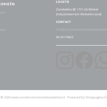
LOCATIE
GORIEËN
Zandwikke 8E 1731 LN Winkel
ires
(Industrieterrein Winkelerzand)
CONTACT
info@scooterserviceniedorpwinkel
elen
06 30174923
© 2026 www.scooterserviceniedorpwinkel.nl - Powered by Shoppagina.nl