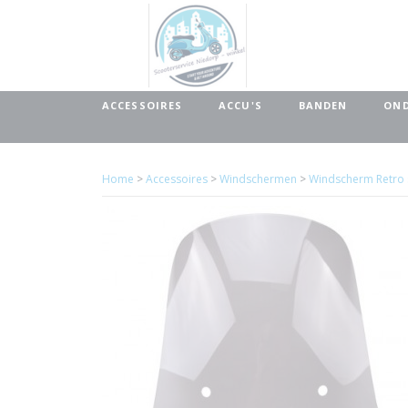
ACCESSOIRES
ACCU'S
BANDEN
OND
Home
>
Accessoires
>
Windschermen
>
Windscherm Retro