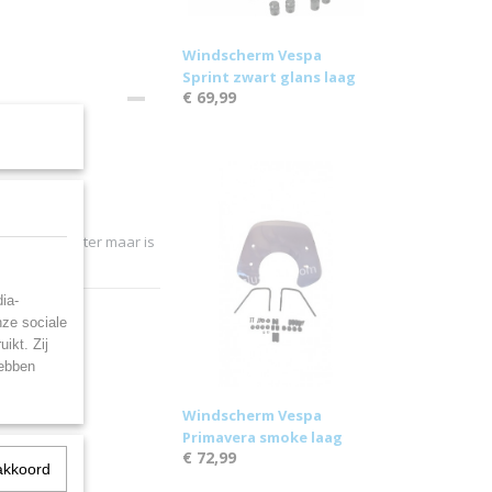
Windscherm Vespa
Sprint zwart glans laag
€ 69,99
.
n op de scooter maar is
ia-
nze sociale
ikt. Zij
hebben
Windscherm Vespa
Primavera smoke laag
€ 72,99
akkoord