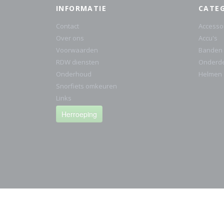
INFORMATIE
CATE
Contact
Accesso
Over ons
Accu's
Voorwaarden
Banden
RDW diensten
Onderd
Onderhoud
Helmen
Snorfiets omkeuren
Links
Herroeping