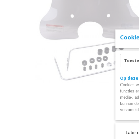
Cookie
Toest
Op deze
Cookies wo
functies e
media-, ad
kunnen dez
verzameld 
Later 