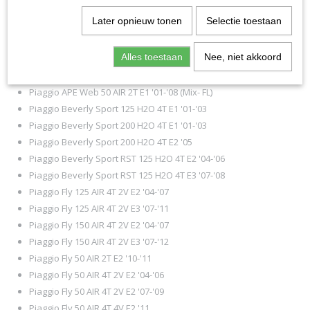
Piaggio APE FL2 50 AIR 2T '91-'95 (Mix- FL)
Later opnieuw tonen
Selectie toestaan
Piaggio APE FL3 50 AIR 2T '96-'98 (Mix- FL)
Piaggio APE Mix 50 AIR 2T E1 '98-'08 (Mix- FL)
Alles toestaan
Nee, niet akkoord
Piaggio APE Mix 50 AIR 2T E2 '09-'18 (Mix- FL)
Piaggio APE TM P50 Elestart AIR 2T '85-'88 (Mix- FL)
Piaggio APE Web 50 AIR 2T E1 '01-'08 (Mix- FL)
Piaggio Beverly Sport 125 H2O 4T E1 '01-'03
Piaggio Beverly Sport 200 H2O 4T E1 '01-'03
Piaggio Beverly Sport 200 H2O 4T E2 '05
Piaggio Beverly Sport RST 125 H2O 4T E2 '04-'06
Piaggio Beverly Sport RST 125 H2O 4T E3 '07-'08
Piaggio Fly 125 AIR 4T 2V E2 '04-'07
Piaggio Fly 125 AIR 4T 2V E3 '07-'11
Piaggio Fly 150 AIR 4T 2V E2 '04-'07
Piaggio Fly 150 AIR 4T 2V E3 '07-'12
Piaggio Fly 50 AIR 2T E2 '10-'11
Piaggio Fly 50 AIR 4T 2V E2 '04-'06
Piaggio Fly 50 AIR 4T 2V E2 '07-'09
Piaggio Fly 50 AIR 4T 4V E2 '11