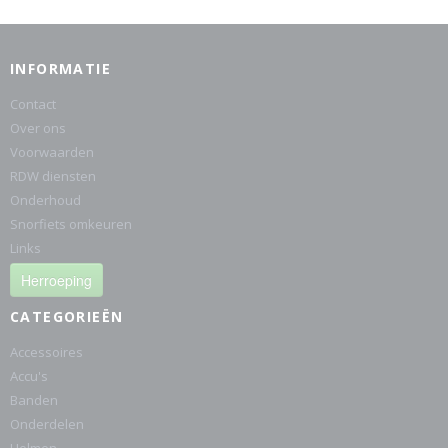
INFORMATIE
Contact
Over ons
Voorwaarden
RDW diensten
Onderhoud
Snorfiets omkeuren
Links
Herroeping
CATEGORIEËN
Accessoires
Accu's
Banden
Onderdelen