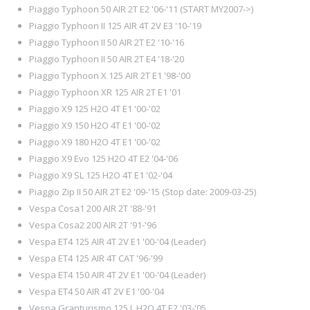
Piaggio Typhoon 50 AIR 2T E2 '06-'11 (START MY2007->)
Piaggio Typhoon II 125 AIR 4T 2V E3 '10-'19
Piaggio Typhoon II 50 AIR 2T E2 '10-'16
Piaggio Typhoon II 50 AIR 2T E4 '18-'20
Piaggio Typhoon X 125 AIR 2T E1 '98-'00
Piaggio Typhoon XR 125 AIR 2T E1 '01
Piaggio X9 125 H2O 4T E1 '00-'02
Piaggio X9 150 H2O 4T E1 '00-'02
Piaggio X9 180 H2O 4T E1 '00-'02
Piaggio X9 Evo 125 H2O 4T E2 '04-'06
Piaggio X9 SL 125 H2O 4T E1 '02-'04
Piaggio Zip II 50 AIR 2T E2 '09-'15 (Stop date: 2009-03-25)
Vespa Cosa1 200 AIR 2T '88-'91
Vespa Cosa2 200 AIR 2T '91-'96
Vespa ET4 125 AIR 4T 2V E1 '00-'04 (Leader)
Vespa ET4 125 AIR 4T CAT '96-'99
Vespa ET4 150 AIR 4T 2V E1 '00-'04 (Leader)
Vespa ET4 50 AIR 4T 2V E1 '00-'04
Vespa Granturismo 125 L H2O 4T E2 '03-'05