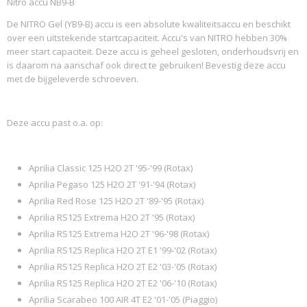
Nitro accu NB9-B
Netto gewicht
3,10 Kg
De NITRO Gel (YB9-B) accu is een absolute kwaliteitsaccu en beschikt
Afmetingen (l,b,h)
over een uitstekende startcapaciteit. Accu's van NITRO hebben 30%
13,50 x 7,50 x 13,90 cm
meer start capaciteit. Deze accu is geheel gesloten, onderhoudsvrij en
Voltage
is daarom na aanschaf ook direct te gebruiken! Bevestig deze accu
12 volt
met de bijgeleverde schroeven.
Ampère
Deze accu past o.a. op:
Aprilia Classic 125 H2O 2T '95-'99 (Rotax)
Aprilia Pegaso 125 H2O 2T '91-'94 (Rotax)
Aprilia Red Rose 125 H2O 2T '89-'95 (Rotax)
Aprilia RS125 Extrema H2O 2T '95 (Rotax)
Aprilia RS125 Extrema H2O 2T '96-'98 (Rotax)
Aprilia RS125 Replica H2O 2T E1 '99-'02 (Rotax)
Aprilia RS125 Replica H2O 2T E2 '03-'05 (Rotax)
Aprilia RS125 Replica H2O 2T E2 '06-'10 (Rotax)
Aprilia Scarabeo 100 AIR 4T E2 '01-'05 (Piaggio)