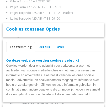
Gilera Storm 50 AIR 2T E2 '07
Italjet Formula 125 H2O 2T E1 '97-'01
Italjet Torpedo 125 AIR 4T E1 '01-'02 (Leader)
Italjet Torpedo 125 AIR 4T E1 '99-'00
Italjet Torpedo 150 AIR 4T E1 '01 (Leader)
Cookies toestaan Opties
Malaguti Ciak 125 AIR 4T E1 '00-'01
Malaguti Ciak 150 AIR 4T E1 '00-'01
Malaguti F18 Warrior 125 H2O 4T E1 '00-'01 (KY-ML12)
Toestemming
Details
Over
Malaguti F18 Warrior 150 H2O 4T E1 '00-'01 (KY-ML15)
Malaguti Madison 125 H2O 4T E1 '99-'01 (1MS)
Malaguti Madison 125 H2O 4T E2 '02-'05 (3MS)
Op deze website worden cookies gebruikt
Malaguti Madison 150 H2O 4T E1 '99-'01
Cookies worden door ons gebruikt voor verkeersanalyse, het
Malaguti Madison 150 H2O 4T E2 '02
aanbieden van sociale media-functies en het personaliseren van
informatie en advertenties. Daarnaast verlenen we onze sociale
Malaguti Madison R 180 H2O 4T E2 '02-'04 (M242M)
media-, advertentie- en analysepartners toegang tot informatie over
Malaguti Madison S 250 H2O 4T E1 '99-'01 (G310E)
hoe u onze site gebruikt. Zij kunnen deze informatie gebruiken in
Malaguti Madison S 250 H2O 4T E2 '02-'03 (G310E)
combinatie met andere gegevens die zij mogelijk hebben verzameld
Piaggio APE 50 AIR 2T E4 '18-'20 (Mix- FL)
door uw gebruik van hun diensten of die u hen hebt verstrekt.
Piaggio APE Car P50 AIR 2T '80-'85 (Mix- FL)
Piaggio APE FL 50 AIR 2T '89-'90 (Mix- FL)