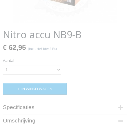
Nitro accu NB9-B
€ 62,95
(inclusief btw 21%)
Aantal
IN WINKELWAGEN
Specificaties
EAN code
Omschrijving
7428473559154