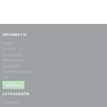
INFORMATIE
Contact
Over ons
Voorwaarden
RDW diensten
Onderhoud
Snorfiets omkeuren
Links
Herroeping
CATEGORIEËN
Accessoires