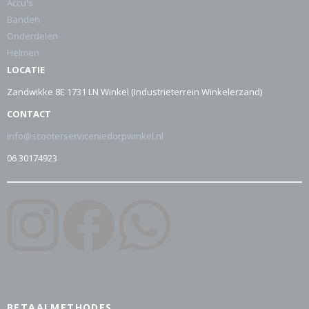
Accu's
Banden
Onderdelen
Helmen
LOCATIE
Zandwikke 8E 1731 LN Winkel (Industrieterrein Winkelerzand)
CONTACT
info@scooterserviceniedorpwinkel.nl
06 30174923
BETAALMETHODES