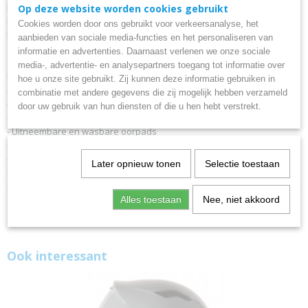
De Vito Jet Moda is perfect geschikt voor gebruik als scooterhelm en
Type
Op deze website worden cookies gebruikt
brommerhelm. Als Motorhelm zou je hem ook kunnen gebruiken maar
Jet helm
Cookies worden door ons gebruikt voor verkeersanalyse, het
bij hogere snelheden mist hij de earodynamica en wordt hij minder
aanbieden van sociale media-functies en het personaliseren van
comfortabel.
informatie en advertenties. Daarnaast verlenen we onze sociale
media-, advertentie- en analysepartners toegang tot informatie over
Eigenschappen:
hoe u onze site gebruikt. Zij kunnen deze informatie gebruiken in
- Polycarbonaat helmschaal
combinatie met andere gegevens die zij mogelijk hebben verzameld
- Uitstekende pasvorm
door uw gebruik van hun diensten of die u hen hebt verstrekt.
- Fashion design en vizier
- Uitneembare en wasbare oorpads
- Passend in de meeste buddy-zits
- Gebruiksvriendelijke veiligheidssluiting
Later opnieuw tonen
Selectie toestaan
- ECE 22.06 gekeurd voor gebruik op openbare weg
Alles toestaan
Nee, niet akkoord
Ook interessant